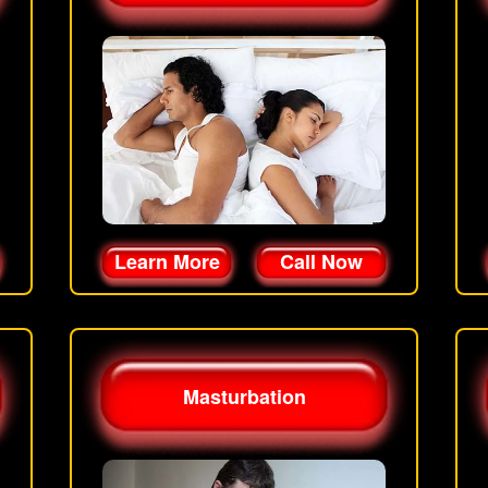
Learn More
Call Now
Masturbation