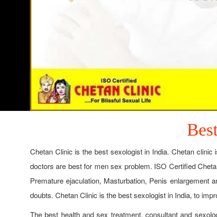
Best
Chetan Clinic is the best sexologist in India. Chetan clinic
doctors are best for men sex problem. ISO Certified Chetan C
Premature ejaculation, Masturbation, Penis enlargement and 
doubts. Chetan Clinic is the best sexologist in India, to imp
The best health and sex treatment, consultant and sexologi