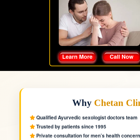
Learn More
Call Now
Why
Chetan Cli
Qualified Ayurvedic sexologist doctors team
Trusted by patients since 1995
Private consultation for men’s health concer