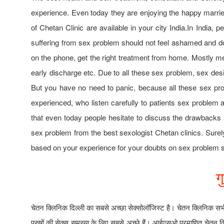
experience. Even today they are enjoying the happy married
of Chetan Clinic are available in your city India.In India
suffering from sex problem should not feel ashamed and do n
on the phone, get the right treatment from home. Mostly men
early discharge etc. Due to all these sex problem, sex des
But you have no need to panic, because all these sex prob
experienced, who listen carefully to patients sex problem an
that even today people hesitate to discuss the drawbacks 
sex problem from the best sexologist Chetan clinics. Surely 
based on your experience for your doubts on sex problem so 
ग
चेतन क्लिनिक दिल्ली का सबसे अच्छा सेक्सोलॉजिस्ट है। चेतन क्लिनिक सभी प
पुरुषों की सेक्स समस्या के लिए सबसे अच्छे हैं। आईएसओ प्रमाणित चेतन क