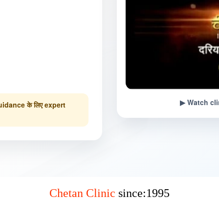
▶ Watch cli
guidance के लिए expert
Chetan Clinic
since:1995