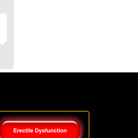
Erectile Dysfunction