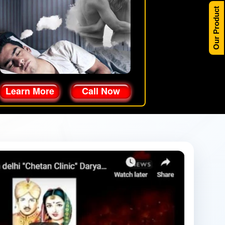
Our Product
Learn More
Call Now